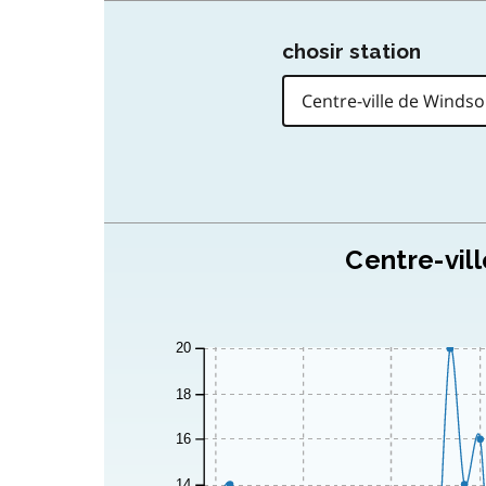
chosir station
Centre-vil
20
18
16
14