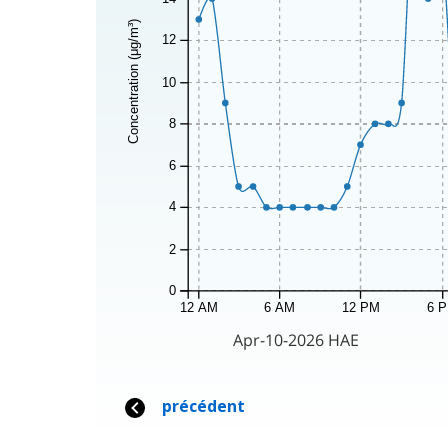
Concentration (μg/m³)
12
10
8
6
4
2
0
12 AM
6 AM
12 PM
6 
Apr-10-2026 HAE
précédent