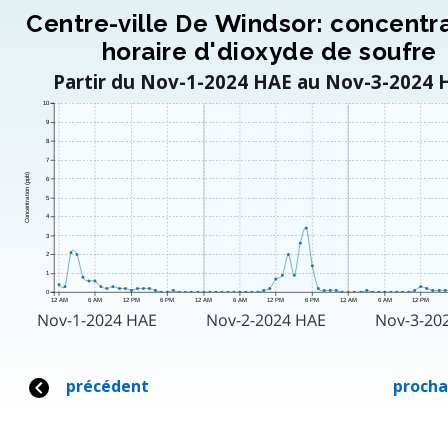
Centre-ville De Windsor: concentr
horaire d'dioxyde de soufre
Partir du Nov-1-2024 HAE au Nov-3-2024 
10
9
8
7
Concentration (ppb)
6
5
4
3
2
1
0
12 AM
6 AM
12 PM
6 PM
12 AM
6 AM
12 PM
6 PM
12 AM
6 AM
12 PM
Nov-1-2024 HAE
Nov-2-2024 HAE
Nov-3-20
précédent
procha