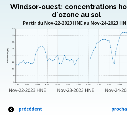
Windsor-ouest: concentrations ho
d'ozone au sol
Partir du Nov-22-2023 HNE au Nov-24-2023 HN
40
35
30
25
Concentration (ppb)
20
15
10
5
0
12 AM
6 AM
12 PM
6 PM
12 AM
6 AM
12 PM
6 PM
12 AM
6 AM
12 PM
Nov-22-2023 HNE
Nov-23-2023 HNE
Nov-24-2
précédent
procha