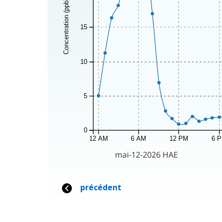
Concentration (ppb)
15
10
5
0
12 AM
6 AM
12 PM
6 
mai-12-2026 HAE
précédent