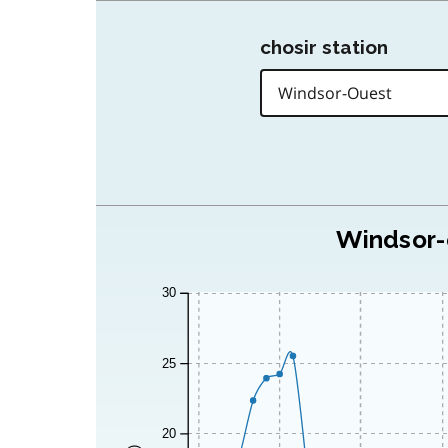
chosir station
Windsor-
30
25
20