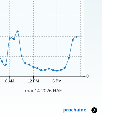
0
6 AM
12 PM
6 PM
mai-14-2026 HAE
prochaine