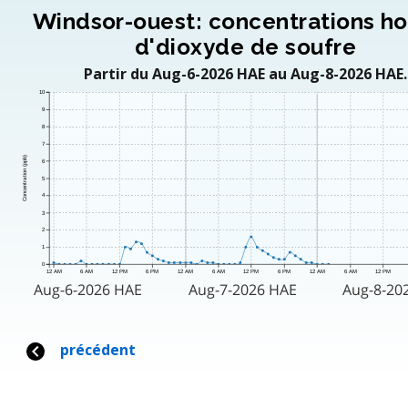
Windsor-ouest: concentrations ho
d'dioxyde de soufre
Partir du Aug-6-2026 HAE au Aug-8-2026 HAE.
10
9
8
7
Concentration (ppb)
6
5
4
3
2
1
0
12 AM
6 AM
12 PM
6 PM
12 AM
6 AM
12 PM
6 PM
12 AM
6 AM
12 PM
Aug-6-2026 HAE
Aug-7-2026 HAE
Aug-8-20
précédent