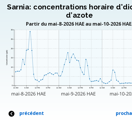
Sarnia: concentrations horaire d'd
d’azote
Partir du mai-8-2026 HAE au mai-10-2026 HAE
30
25
20
Concentration (ppb)
15
10
5
0
12 AM
6 AM
12 PM
6 PM
12 AM
6 AM
12 PM
6 PM
12 AM
6 AM
12 PM
mai-8-2026 HAE
mai-9-2026 HAE
mai-10-2
précédent
procha