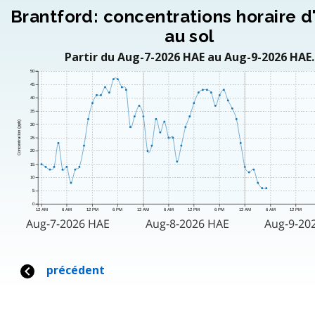
Brantford: concentrations horaire 
au sol
Partir du Aug-7-2026 HAE au Aug-9-2026 HAE.
50
45
40
35
Concentration (ppb)
30
25
20
15
10
5
0
12 AM
6 AM
12 PM
6 PM
12 AM
6 AM
12 PM
6 PM
12 AM
6 AM
12 PM
Aug-7-2026 HAE
Aug-8-2026 HAE
Aug-9-20
précédent