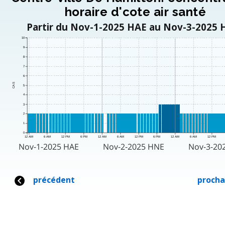
horaire d'cote air santé
Partir du Nov-1-2025 HAE au Nov-3-2025 
10
9
8
7
6
CAS
5
4
3
2
1
0
12 AM
6 AM
12 PM
6 PM
12 AM
6 AM
12 PM
6 PM
12 AM
6 AM
12 PM
Nov-1-2025 HAE
Nov-2-2025 HNE
Nov-3-20
précédent
procha