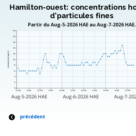
Hamilton-ouest: concentrations ho
d'particules fines
Partir du Aug-5-2026 HAE au Aug-7-2026 HAE.
20
18
16
14
Concentration (μg/m³)
12
10
8
6
4
2
0
12 AM
6 AM
12 PM
6 PM
12 AM
6 AM
12 PM
6 PM
12 AM
6 AM
12 PM
Aug-5-2026 HAE
Aug-6-2026 HAE
Aug-7-20
précédent