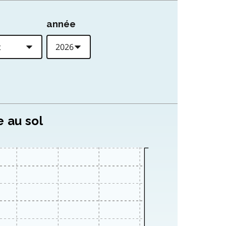
année
e au sol