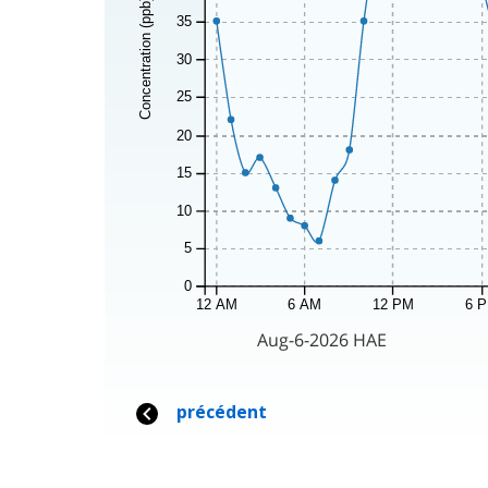
Concentration (ppb)
35
30
25
20
15
10
5
0
12 AM
6 AM
12 PM
6 
Aug-6-2026 HAE
précédent