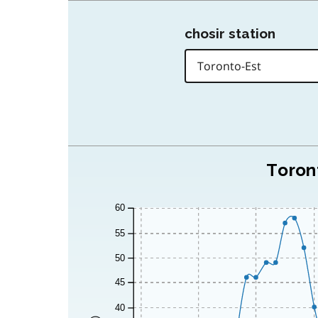
chosir station
Toront
60
55
50
45
40