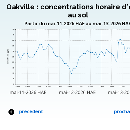
Oakville : concentrations horaire d
au sol
Partir du mai-11-2026 HAE au mai-13-2026 HAE
50
45
40
35
Concentration (ppb)
30
25
20
15
10
5
0
12 AM
6 AM
12 PM
6 PM
12 AM
6 AM
12 PM
6 PM
12 AM
6 AM
12 PM
mai-11-2026 HAE
mai-12-2026 HAE
mai-13-2
précédent
procha