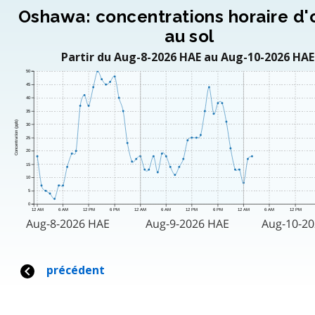
Oshawa: concentrations horaire d
au sol
Partir du Aug-8-2026 HAE au Aug-10-2026 HAE
50
45
40
35
Concentration (ppb)
30
25
20
15
10
5
0
12 AM
6 AM
12 PM
6 PM
12 AM
6 AM
12 PM
6 PM
12 AM
6 AM
12 PM
Aug-8-2026 HAE
Aug-9-2026 HAE
Aug-10-2
précédent