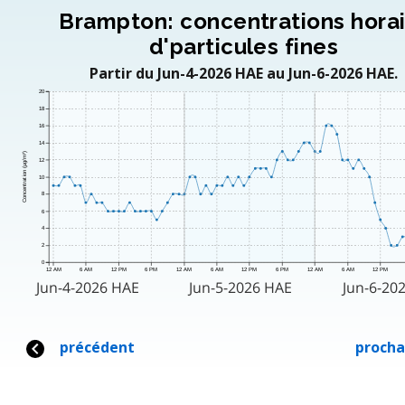
Brampton: concentrations hora
d'particules fines
Partir du Jun-4-2026 HAE au Jun-6-2026 HAE.
20
18
16
14
Concentration (μg/m³)
12
10
8
6
4
2
0
12 AM
6 AM
12 PM
6 PM
12 AM
6 AM
12 PM
6 PM
12 AM
6 AM
12 PM
Jun-4-2026 HAE
Jun-5-2026 HAE
Jun-6-20
précédent
procha