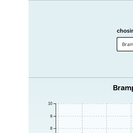
chosir
Bramp
10
9
8