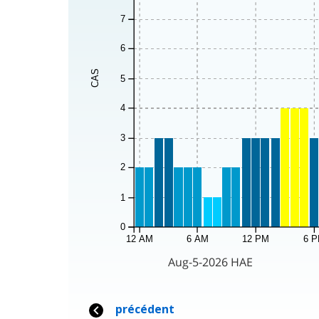
7
6
CAS
5
4
3
2
1
0
12 AM
6 AM
12 PM
6 
Aug-5-2026 HAE
précédent