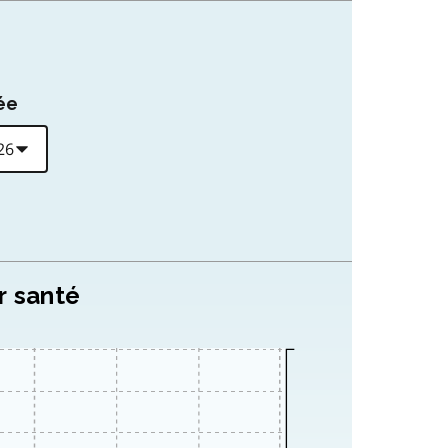
ée
r santé