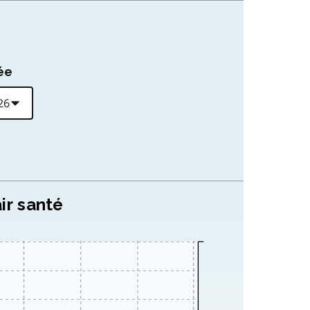
ée
ir santé