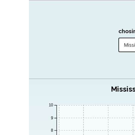
chosir
Missis
10
9
8