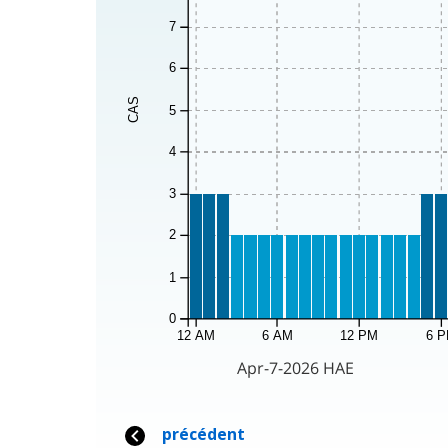
7
6
CAS
5
4
3
2
1
0
12 AM
6 AM
12 PM
6 
Apr-7-2026 HAE
précédent