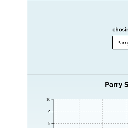
chosir
Parry 
10
9
8