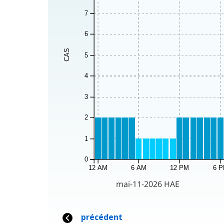
7
6
CAS
5
4
3
2
1
0
12 AM
6 AM
12 PM
6 
mai-11-2026 HAE
précédent