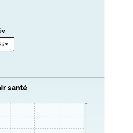
ée
ir santé