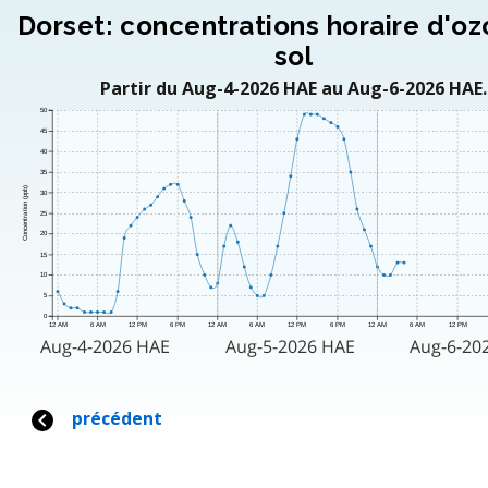
Dorset: concentrations horaire d'o
sol
Partir du Aug-4-2026 HAE au Aug-6-2026 HAE.
50
45
40
35
Concentration (ppb)
30
25
20
15
10
5
0
12 AM
6 AM
12 PM
6 PM
12 AM
6 AM
12 PM
6 PM
12 AM
6 AM
12 PM
Aug-4-2026 HAE
Aug-5-2026 HAE
Aug-6-20
précédent