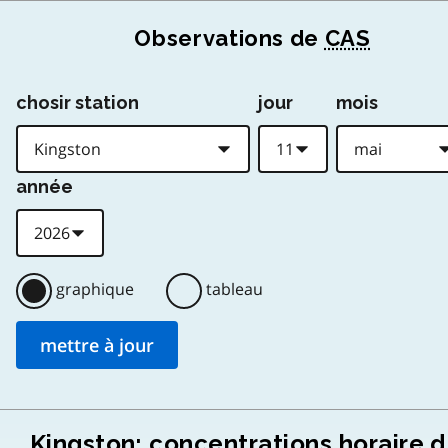
Observations de
CAS
chosir station
jour
mois
année
graphique
tableau
Kingston: concentrations horaire d