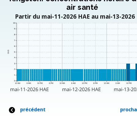
air santé
Partir du mai-11-2026 HAE au mai-13-2026
10
9
8
7
6
CAS
5
4
3
2
1
0
12 AM
6 AM
12 PM
6 PM
12 AM
6 AM
12 PM
6 PM
12 AM
6 AM
12 PM
mai-11-2026 HAE
mai-12-2026 HAE
mai-13-2
précédent
procha