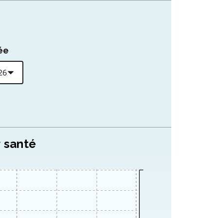
ée
r santé