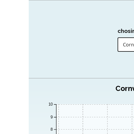
chosir
Cornw
10
9
8