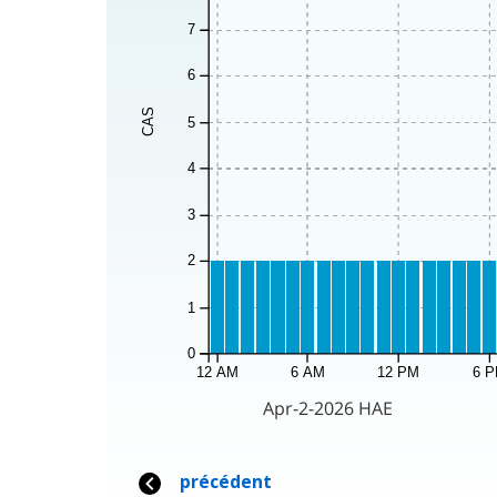
7
6
CAS
5
4
3
2
1
0
12 AM
6 AM
12 PM
6 
Apr-2-2026 HAE
précédent