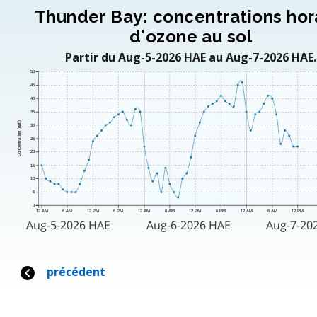
Thunder Bay: concentrations hor
d'ozone au sol
Partir du Aug-5-2026 HAE au Aug-7-2026 HAE.
50
45
40
35
Concentration (ppb)
30
25
20
15
10
5
0
12 AM
6 AM
12 PM
6 PM
12 AM
6 AM
12 PM
6 PM
12 AM
6 AM
12 PM
Aug-5-2026 HAE
Aug-6-2026 HAE
Aug-7-20
précédent