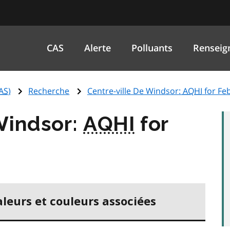
CAS
Alerte
Polluants
Renseig
AS
)
Recherche
Centre-ville De Windsor:
AQHI
for Fe
Windsor:
AQHI
for
5
aleurs et couleurs associées