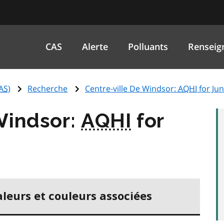
CAS
Alerte
Polluants
Renseig
AS
)
Recherche
Centre-ville De Windsor:
AQHI
for Jun
Windsor:
AQHI
for
aleurs et couleurs associées