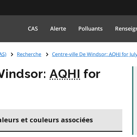
CAS
Alerte
Polluants
Renseig
AS
)
Recherche
Centre-ville De Windsor:
AQHI
for Jul
Windsor:
AQHI
for
aleurs et couleurs associées