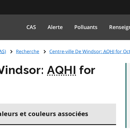
CAS
Alerte
Polluants
Renseig
AS
)
Recherche
Centre-ville De Windsor:
AQHI
for Oc
Windsor:
AQHI
for
aleurs et couleurs associées