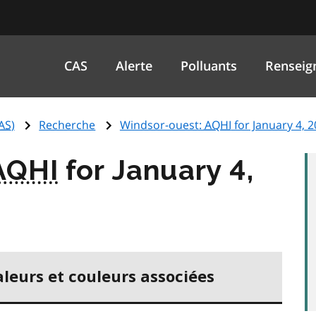
CAS
Alerte
Polluants
Renseig
AS
)
Recherche
Windsor-ouest:
AQHI
for January 4, 
AQHI
for January 4,
aleurs et couleurs associées