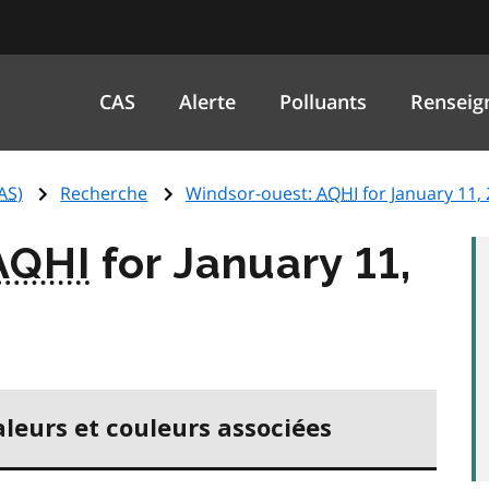
CAS
Alerte
Polluants
Renseig
AS
)
Recherche
Windsor-ouest:
AQHI
for January 11,
AQHI
for January 11,
aleurs et couleurs associées