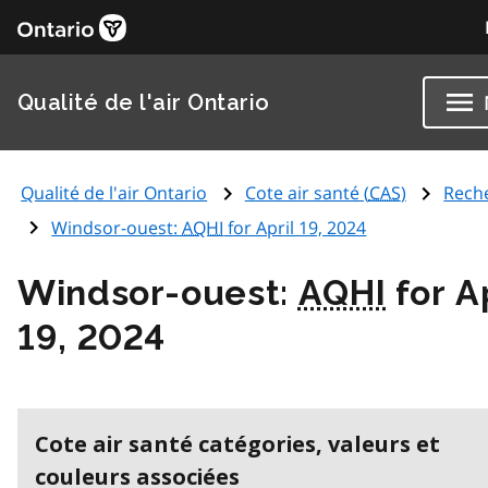
Qualité de l'air Ontario
Qualité de l'air Ontario
Cote air santé (
CAS
)
Rech
Windsor-ouest:
AQHI
for April 19, 2024
Windsor-ouest:
AQHI
for Ap
19, 2024
Cote air santé catégories, valeurs et
couleurs associées