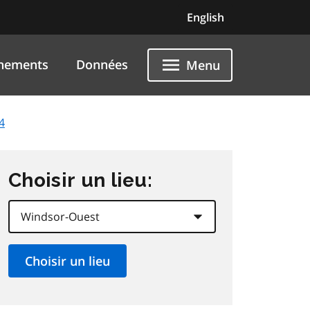
English
nements
Données
Menu
4
Choisir un lieu: