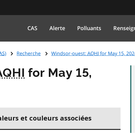
CAS
Alerte
Polluants
Renseig
AS
)
Recherche
Windsor-ouest:
AQHI
for May 15, 202
AQHI
for May 15,
aleurs et couleurs associées