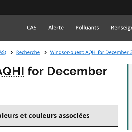
CAS
Alerte
Polluants
Renseig
AS
)
Recherche
Windsor-ouest:
AQHI
for December 3
AQHI
for December
aleurs et couleurs associées