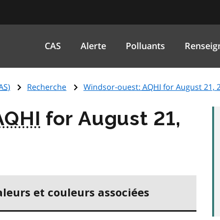
CAS
Alerte
Polluants
Renseig
AS
)
Recherche
Windsor-ouest:
AQHI
for August 21, 
AQHI
for August 21,
aleurs et couleurs associées