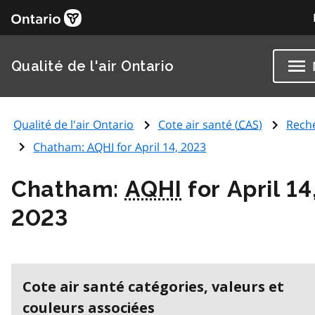
Qualité de l'air Ontario
Qualité de l'air Ontario
Cote air santé (
CAS
)
Rech
Chatham:
AQHI
for April 14, 2023
Chatham:
AQHI
for April 14
2023
Cote air santé catégories, valeurs et
couleurs associées