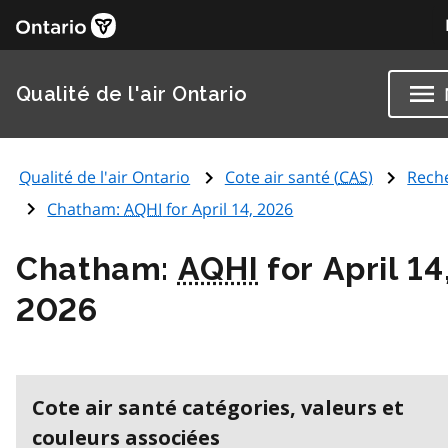
Qualité de l'air Ontario
Qualité de l'air Ontario
Cote air santé (
CAS
)
Rech
Chatham:
AQHI
for April 14, 2026
Chatham:
AQHI
for April 14
2026
Cote air santé catégories, valeurs et
couleurs associées