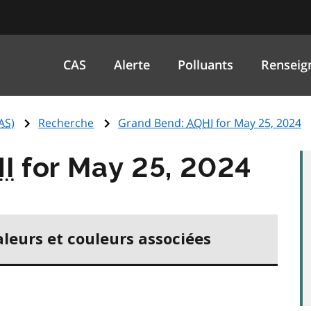
CAS
Alerte
Polluants
Renseig
AS
)
Recherche
Grand Bend:
AQHI
for May 25, 2024
I
for May 25, 2024
aleurs et couleurs associées