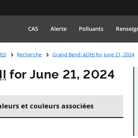
CAS
Alerte
Polluants
Renseig
AS
)
Recherche
Grand Bend:
AQHI
for June 21, 2024
I
for June 21, 2024
aleurs et couleurs associées