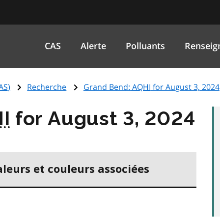
CAS
Alerte
Polluants
Renseig
AS
)
Recherche
Grand Bend:
AQHI
for August 3, 2024
I
for August 3, 2024
aleurs et couleurs associées