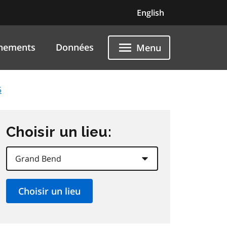
English
nements
Données
Menu
5
Choisir un lieu: