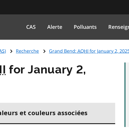
CAS
Alerte
Polluants
Renseig
AS
)
Recherche
Grand Bend:
AQHI
for January 2, 202
I
for January 2,
aleurs et couleurs associées