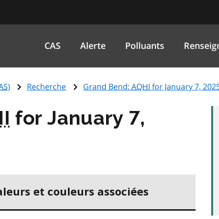
CAS
Alerte
Polluants
Renseig
AS
)
Recherche
Grand Bend:
AQHI
for January 7, 202
I
for January 7,
aleurs et couleurs associées