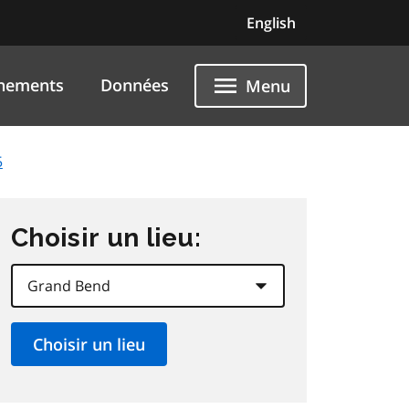
English
nements
Données
Menu
5
Choisir un lieu: