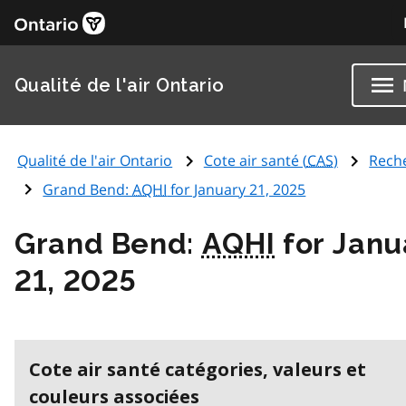
Qualité de l'air Ontario
Qualité de l'air Ontario
Cote air santé (
CAS
)
Rech
Grand Bend:
AQHI
for January 21, 2025
Grand Bend:
AQHI
for Janu
21, 2025
Cote air santé catégories, valeurs et
couleurs associées