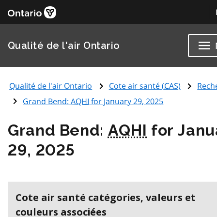
Qualité de l'air Ontario
Qualité de l'air Ontario
Cote air santé (
CAS
)
Rech
Grand Bend:
AQHI
for January 29, 2025
Grand Bend:
AQHI
for Janu
29, 2025
Cote air santé catégories, valeurs et
couleurs associées