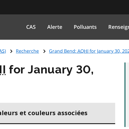
CAS
Alerte
Polluants
Renseig
AS
)
Recherche
Grand Bend:
AQHI
for January 30, 20
I
for January 30,
aleurs et couleurs associées