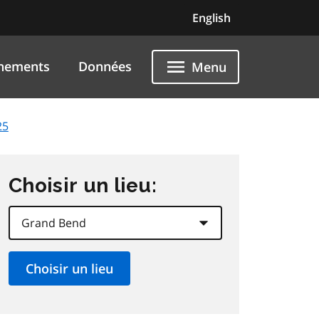
English
nements
Données
Menu
25
Choisir un lieu: