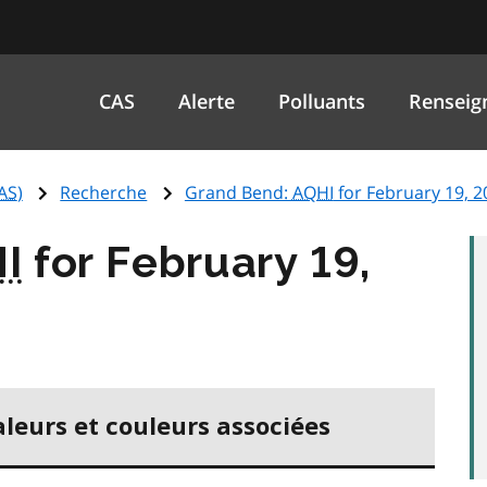
CAS
Alerte
Polluants
Renseig
AS
)
Recherche
Grand Bend:
AQHI
for February 19, 2
I
for February 19,
aleurs et couleurs associées