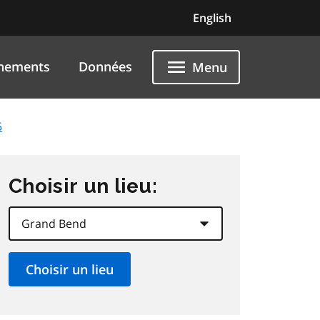
English
nements
Données
Menu
5
Choisir un lieu: