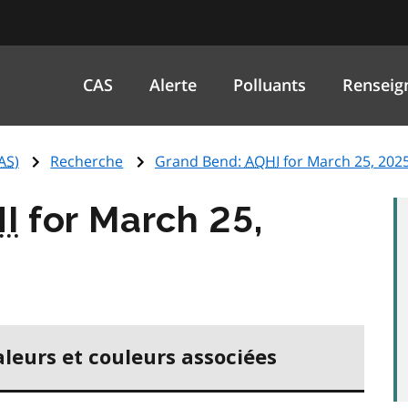
CAS
Alerte
Polluants
Renseig
AS
)
Recherche
Grand Bend:
AQHI
for March 25, 202
I
for March 25,
aleurs et couleurs associées