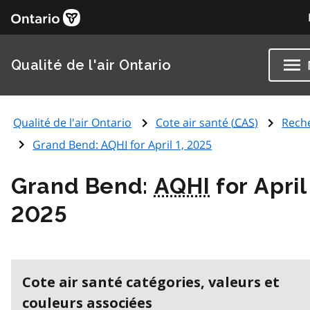
Qualité de l'air Ontario
Qualité de l'air Ontario
Cote air santé (
CAS
)
Rech
Grand Bend:
AQHI
for April 1, 2025
Grand Bend:
AQHI
for April
2025
Cote air santé catégories, valeurs et
couleurs associées