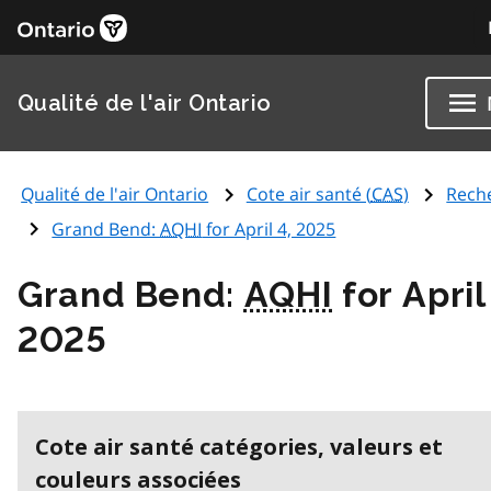
Qualité de l'air Ontario
Qualité de l'air Ontario
Cote air santé (
CAS
)
Rech
Grand Bend:
AQHI
for April 4, 2025
Grand Bend:
AQHI
for April
2025
Cote air santé catégories, valeurs et
couleurs associées