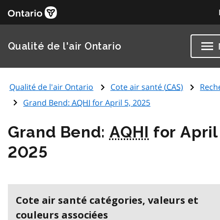
Qualité de l'air Ontario
Qualité de l'air Ontario
Cote air santé (
CAS
)
Rech
Grand Bend:
AQHI
for April 5, 2025
Grand Bend:
AQHI
for April
2025
Cote air santé catégories, valeurs et
couleurs associées