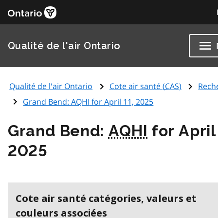
Qualité de l'air Ontario
Qualité de l'air Ontario
Cote air santé (
CAS
)
Rech
Grand Bend:
AQHI
for April 11, 2025
Grand Bend:
AQHI
for April
2025
Cote air santé catégories, valeurs et
couleurs associées