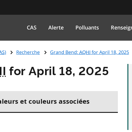
CAS
Alerte
Polluants
Renseig
AS
)
Recherche
Grand Bend:
AQHI
for April 18, 2025
I
for April 18, 2025
aleurs et couleurs associées