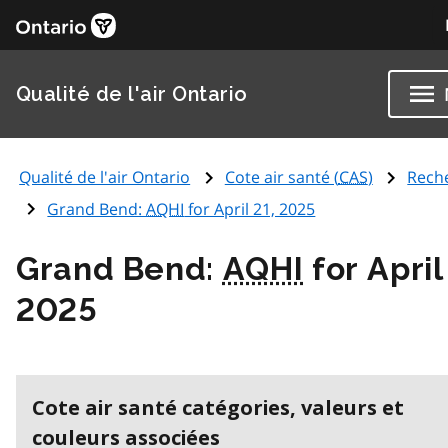
Qualité de l'air Ontario
Qualité de l'air Ontario
Cote air santé (
CAS
)
Rech
Grand Bend:
AQHI
for April 21, 2025
Grand Bend:
AQHI
for April
2025
Cote air santé catégories, valeurs et
couleurs associées