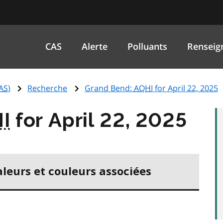
CAS
Alerte
Polluants
Renseig
AS
)
Recherche
Grand Bend:
AQHI
for April 22, 2025
I
for April 22, 2025
aleurs et couleurs associées