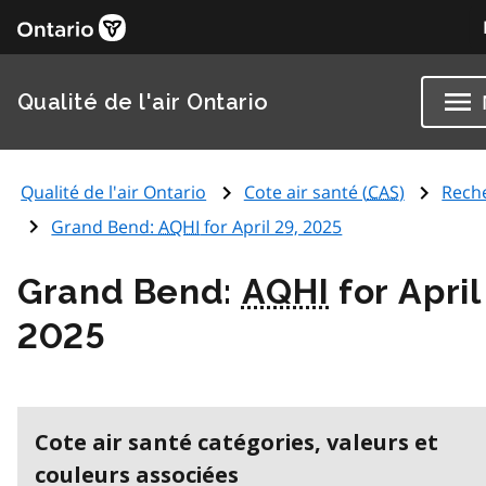
Qualité de l'air Ontario
Qualité de l'air Ontario
Cote air santé (
CAS
)
Rech
Grand Bend:
AQHI
for April 29, 2025
Grand Bend:
AQHI
for April
2025
Cote air santé catégories, valeurs et
couleurs associées